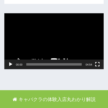
動
画
プ
レ
ー
ヤ
ー
00:00
04:54
キャバクラの体験入店丸わかり解説